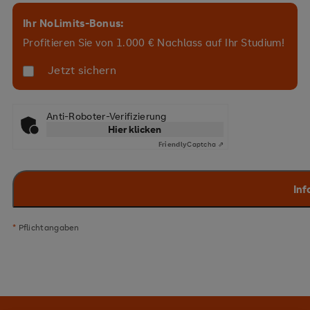
Ihr NoLimits-Bonus:
Profitieren Sie von 1.000 € Nachlass auf Ihr Studium!
Jetzt sichern
Anti-Roboter-Verifizierung
Hier klicken
Friendly
Captcha ⇗
*
Pflichtangaben