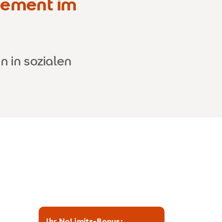
gement im
 in sozialen
Ihr NoLimits-Bonus: