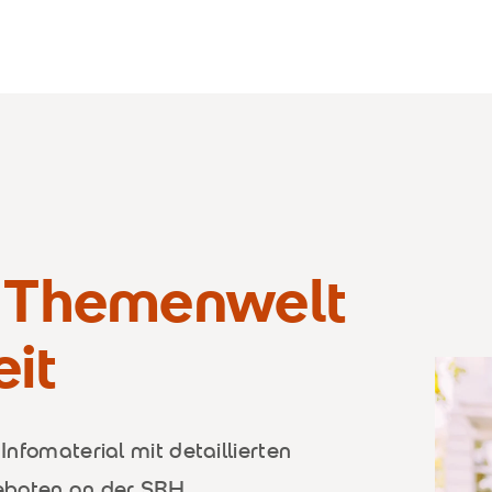
l Themenwelt
it
 Infomaterial mit detaillierten
eboten an der SRH