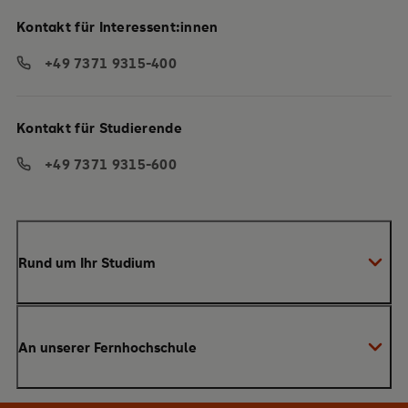
Kontakt für Interessent:innen
+49 7371 9315-400
Kontakt für Studierende
+49 7371 9315-600
Rund um Ihr Studium
Anmeldung zum Studium
An unserer Fernhochschule
Anrechnung von Vorleistungen
Studienberatung
Warum SRH?