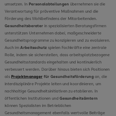
oder der BGM-Expertin professionell zu
umsetzen. In
Personalabteilungen
übernehmen sie die
kritische Reflexion von Evaluationsergebnissen
kommunizieren
Verantwortung für präventive Maßnahmen und die
Förderung des Wohlbefindens der Mitarbeitenden.
Gesundheitsberater
in spezialisierten Beratungsfirmen
unterstützen Unternehmen dabei, maßgeschneiderte
Gesundheitsprogramme zu konzipieren und zu evaluieren.
Auch im
Arbeitsschutz
spielen Fachkräfte eine zentrale
Rolle, indem sie sicherstellen, dass arbeitsplatzbezogene
Gesundheitsstandards eingehalten und kontinuierlich
verbessert werden. Darüber hinaus bieten sich Positionen
als
Projektmanager
für Gesundheitsförderung
an, die
interdisziplinäre Projekte leiten und koordinieren, um
nachhaltige Gesundheitsinitiativen zu etablieren. In
öffentlichen Institutionen und
Gesundheitsämtern
können Spezialisten im Betrieblichen
Gesundheitsmanagement ebenfalls wertvolle Beiträge