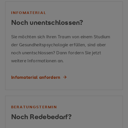
INFOMATERIAL
Elementen der Betrieblichen
Kernprozessen des
Noch unentschlossen?
Arbeitsanalyse und -
Gesundheitspolitik
BGM
bewertung
Sie möchten sich Ihren Traum von einem Studium
Arbeitsgestaltung
der Gesundheitspsychologie erfüllen, sind aber
Arbeitsmotivation
Arbeitszufriedenheit
noch unentschlossen? Dann fordern Sie jetzt
Arbeitsverhalten
Betriebliche
weitere Informationen an.
Gesundheit, Stress
Eingliederungsmanagement
Wohlbefinden
Infomaterial anfordern
Arbeitslosigkeit
Gruppenarbeit
Wandel
Bewegungs- und
Arbeitssicherheit
Einblick in rechtliche Vorgaben, Organisation
vom klassischen Arbeitsschutz zu einem
BERATUNGSTERMIN
Ernährungsangeboten
Konfliktbewältigung
und strategische Planung
ganzheitlichen Gesundheitsmanagement
Noch Redebedarf?
Zeit- und Ressourcenmanagement