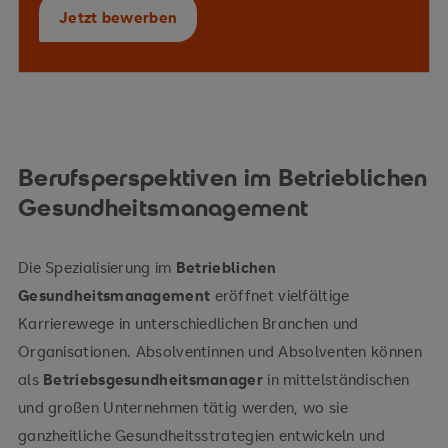
Arbeit
Jetzt bewerben
professionellen Gestaltung und Umsetzung von
BGM-Projekten
Evaluationsverfahren
Interventionsmethoden
Berufsperspektiven im Betrieblichen
Gesundheitsmanagement
arbeitspsychologische Instrumente
Die Spezialisierung im
Betrieblichen
Gesundheitsmanagement
eröffnet vielfältige
Karrierewege in unterschiedlichen Branchen und
Organisationen. Absolventinnen und Absolventen können
als
Betriebsgesundheitsmanager
in mittelständischen
und großen Unternehmen tätig werden, wo sie
Auswahl und Begründung
in der Rolle des BGM-Experten
ganzheitliche Gesundheitsstrategien entwickeln und
passender Interventionsmethoden