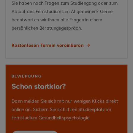
Sie haben noch Fragen zum Studiengang oder zum
Ablauf des Fernstudiums im Allgemeinen? Gerne
beantworten wir Ihnen alle Fragen in einem
Vermittelte Kompetenzen
persönlichen Beratungsgespräch.
Vermittelte Kompetenzen
Vermittelte Kompetenzen
Kostenlosen Termin vereinbaren
Planung und Umsetzung von BGM-
Initiativen in der Praxis
Arbeitspsychologie
Entstehung, Implementierung und
BEWERBUNG
Durchführung des Betrieblichen
Schon startklar?
Arbeitsanalyseverfahren
Gesundheitsmanagements
Dann melden Sie sich mit nur wenigen Klicks direkt
Vermittelte Kompetenzen
online an. Sichern Sie sich Ihren Studienplatz im
Wohlbefinden
Gesundheit
Flexibilisierung des
Fernstudium Gesundheitspsychologie.
verhaltens- als auch verhältnisorientierte
Arbeitsmarktes
Individualisierung der
Interventionen