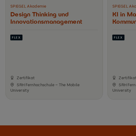
SPIEGEL Akademie
SPIEGEL Ak
Design Thinking und
KI in Ma
Innovations­management
Kommuni
FLEX
FLEX
Zertifikat
Zertifika
SRH Fernhochschule – The Mobile
SRH Fern
University
University