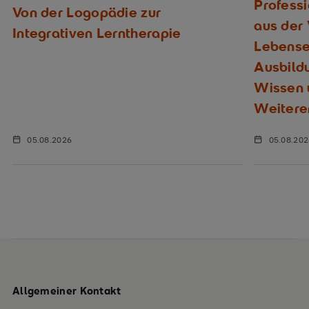
Profess
Von der Logopädie zur
aus der
Integrativen Lerntherapie
Lebenser
Ausbild
Wissen u
Weitere
05.08.2026
05.08.20
Allgemeiner Kontakt