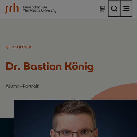
SRH Fernhochschule - The Mobile University
ZURÜCK
Dr. Bastian König
Alumni-Portrait