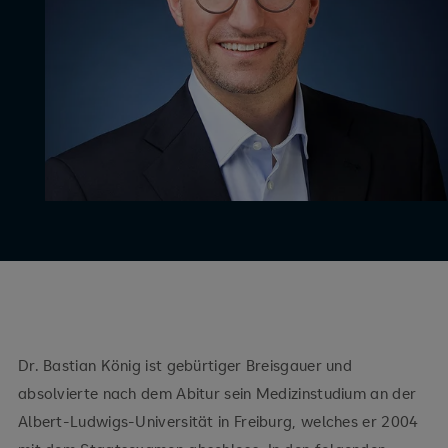
Dr. Bastian König ist gebürtiger Breisgauer und
absolvierte nach dem Abitur sein Medizinstudium an der
Albert-Ludwigs-Universität in Freiburg, welches er 2004