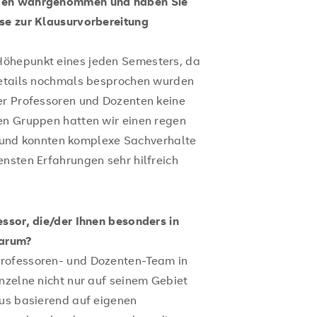
ngen wahrgenommen und haben Sie
ise zur Klausurvorbereitung
Höhepunkt eines jeden Semesters, da
 Details nochmals besprochen wurden
er Professoren und Dozenten keine
en Gruppen hatten wir einen regen
und konnten komplexe Sachverhalte
ensten Erfahrungen sehr hilfreich
essor, die/der Ihnen besonders in
warum?
Professoren- und Dozenten-Team in
nzelne nicht nur auf seinem Gebiet
aus basierend auf eigenen