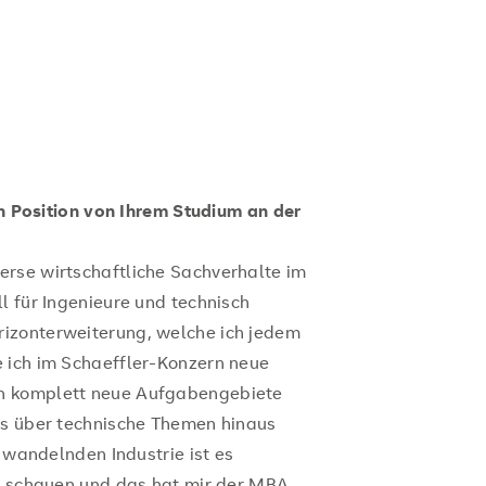
gen Position von Ihrem Studium an der
erse wirtschaftliche Sachverhalte im
l für Ingenieure und technisch
izonterweiterung, welche ich jedem
 ich im Schaeffler-Konzern neue
n komplett neue Aufgabengebiete
is über technische Themen hinaus
l wandelnden Industrie ist es
zu schauen und das hat mir der MBA