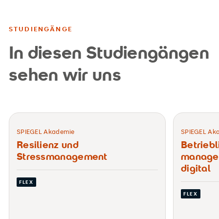
STUDIENGÄNGE
In diesen Studiengängen
sehen wir uns
SPIEGEL Akademie
SPIEGEL Ak
Resilienz und
Betrieb
Stressmanagement
managem
digital
FLEX
FLEX