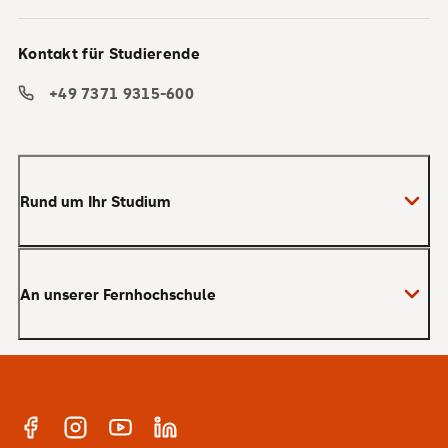
Kontakt für Studierende
+49 7371 9315-600
Rund um Ihr Studium
Anmeldung zum Studium
An unserer Fernhochschule
Anrechnung von Vorleistungen
Studienberatung
Warum SRH?
Bachelor
Alumni-Netzwerk
Master
Facebook
Instagram
YouTube
Linkedin
E-Campus