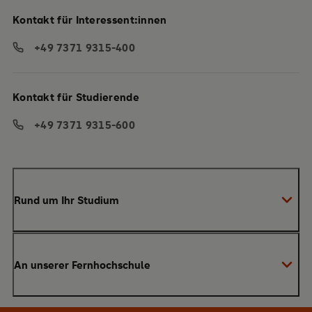
Kontakt für Interessent:innen
+49 7371 9315-400
Kontakt für Studierende
+49 7371 9315-600
Rund um Ihr Studium
Anmeldung zum Studium
An unserer Fernhochschule
Anrechnung von Vorleistungen
Studienberatung
Warum SRH?