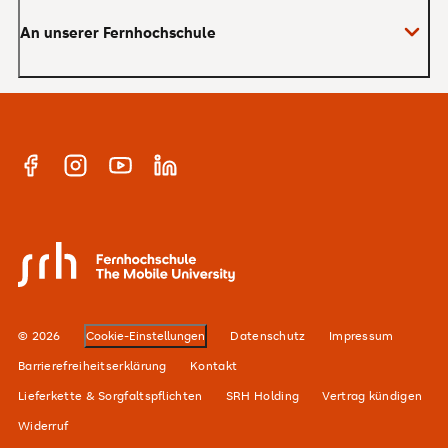
An unserer Fernhochschule
Anrechnung von Vorleistungen
Studienberatung
Warum SRH?
Bachelor
Alumni-Netzwerk
Master
Facebook
Instagram
YouTube
Linkedin
E-Campus
Anmeldung Newsletter
Hochschulteam
SRH Fernhochschule - The Mobile University
Karriere
Standorte
© 2026
Cookie-Einstellungen
Datenschutz
Impressum
Barrierefreiheitserklärung
Kontakt
Lieferkette & Sorgfaltspflichten
SRH Holding
Vertrag kündigen
Widerruf