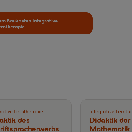
um Baukasten Integrative
erntherapie
rative Lerntherapie
Integrative Lernth
aktik des
Didaktik der
riftspracherwerbs
Mathematik 