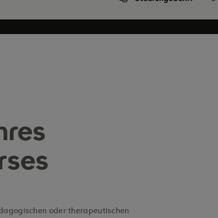
hres
urses
ädagogischen oder therapeutischen