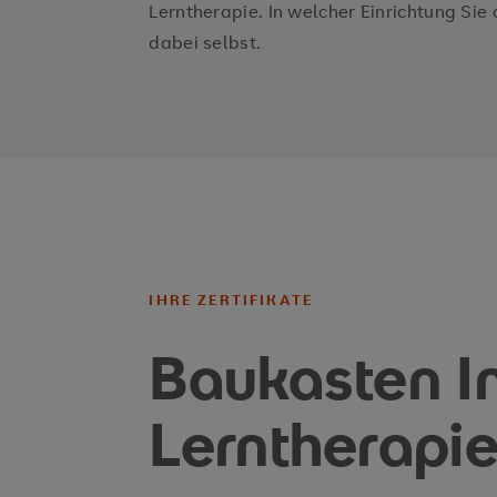
Ihre Vorteile
Lerntherapie. In welcher Einrichtung Sie
dabei selbst.
Optimale Vorbereitung für den Quere
Erfüllung von Zulassungsvoraussetz
Bewerbungsmöglichkeiten an über 9
Institute
IHRE ZERTIFIKATE
Baukasten In
Lerntherapi