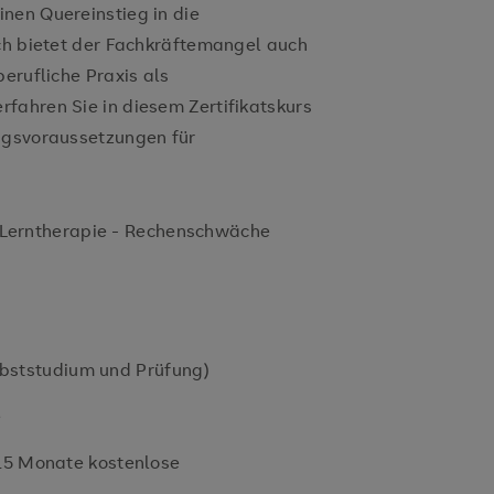
nen Quereinstieg in die
ich bietet der Fachkräftemangel auch
berufliche Praxis als
rfahren Sie in diesem Zertifikatskurs
ungsvoraussetzungen für
r Lerntherapie - Rechenschwäche
elbststudium und Prüfung)
e
15 Monate kostenlose