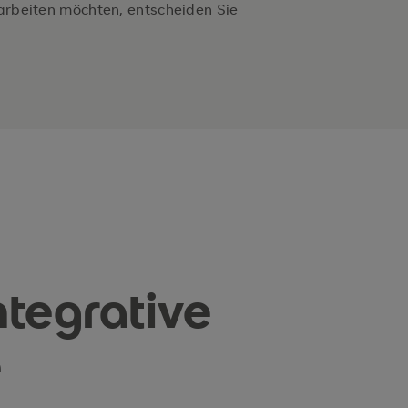
 arbeiten möchten, entscheiden Sie
instieg
ungen für weiterführende Kurse
0 Standorten der Duden
tegrative
e