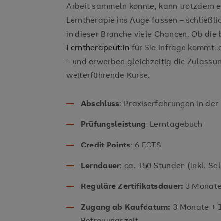
Arbeit sammeln konnte, kann trotzdem ei
Lerntherapie ins Auge fassen – schließl
in dieser Branche viele Chancen. Ob die 
Lerntherapeut:in
für Sie infrage kommt, e
– und erwerben gleichzeitig die Zulass
weiterführende Kurse.
Abschluss
: Praxiserfahrungen in de
Prüfungsleistung
: Lerntagebuch
Credit Points
: 6 ECTS
Lerndauer
: ca. 150 Stunden (inkl. S
Reguläre Zertifikatsdauer:
3 Monat
Zugang ab Kaufdatum:
3 Monate + 
Betreuungszeit