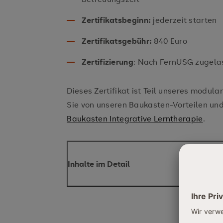
Zertifikatsbeginn:
jederzeit starten
Zertifikatsgebühr:
840 Euro
Zertifizierung
: Nach FernUSG zugela
Dieses Zertifikat ist Teil unseres modul
Sie von unseren Baukasten-Vorteilen und 
Baukasten Integrative Lerntherapie
.
Inhalte im Detail