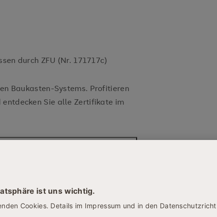
ssen durch ZFU (Nr. 171717c)
aren Baukasten-Systems. Profitieren
entdecken Sie alle Zertifikate im