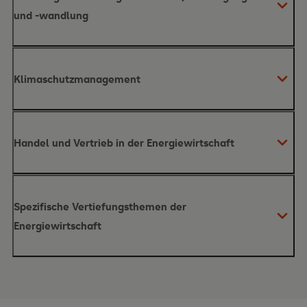
und -wandlung
Inhalte des Moduls
Klimaschutzmanagement
Inhalte des Moduls
Handel und Vertrieb in der Energiewirtschaft
Inhalte des Moduls
Spezifische Vertiefungsthemen der
Energiewirtschaft
Inhalte des Moduls