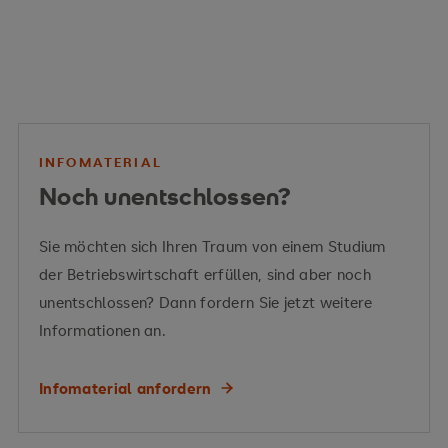
CO₂-
Problem
INFOMATERIAL
Noch unentschlossen?
Energiepolitik
EU Green Deal
Sie möchten sich Ihren Traum von einem Studium
CO₂-Reduktion
der Betriebswirtschaft erfüllen, sind aber noch
Energiemanagement
unentschlossen? Dann fordern Sie jetzt weitere
Informationen an.
Netzwirtschaft
Vermittelte Kompetenzen
Infomaterial anfordern
intelligenten Netzen
Energiespeicherung