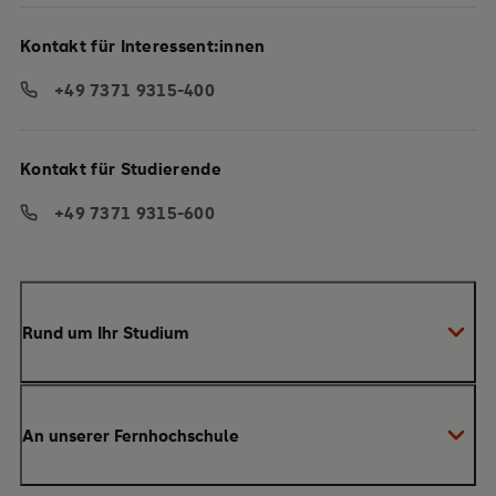
Kontakt für Interessent:innen
+49 7371 9315-400
Kontakt für Studierende
+49 7371 9315-600
Rund um Ihr Studium
Anmeldung zum Studium
An unserer Fernhochschule
Anrechnung von Vorleistungen
Studienberatung