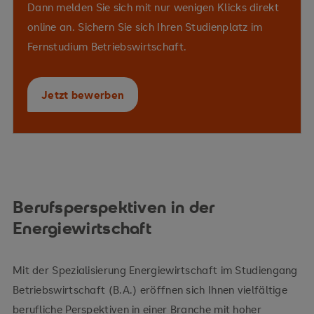
Dann melden Sie sich mit nur wenigen Klicks direkt
Energieeffizienz
online an. Sichern Sie sich Ihren Studienplatz im
Energieaudits
Fernstudium Betriebswirtschaft.
Jetzt bewerben
Energiespeichern
Berufsperspektiven in der
Energiewirtschaft
Mit der Spezialisierung Energiewirtschaft im Studiengang
Betriebswirtschaft (B.A.) eröffnen sich Ihnen vielfältige
berufliche Perspektiven in einer Branche mit hoher