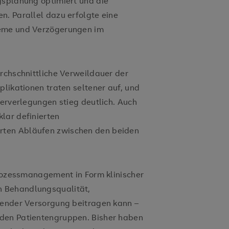
gsplanung optimiert und die
n. Parallel dazu erfolgte eine
leme und Verzögerungen im
urchschnittliche Verweildauer der
plikationen traten seltener auf, und
terverlegungen stieg deutlich. Auch
lar definierten
rten Abläufen zwischen den beiden
Prozessmanagement in Form klinischer
 Behandlungsqualität,
fender Versorgung beitragen kann –
den Patientengruppen. Bisher haben