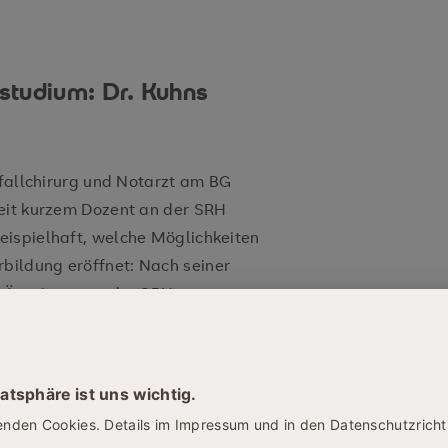
studium: Dr. Kuhns
nfallchirurg und Notarzt am BG
seit kurzem Dozent an der SRH
eispielhaft, welche Möglichkeiten
ildung eröffnet: Nach seiner
 Ärzt:innen an der SRH
t- und Führungskompetenzen zu
h Qualitäts- und
e Verbindung aus klinischer
 Management macht ihn zum
„Wirtschaftliche und