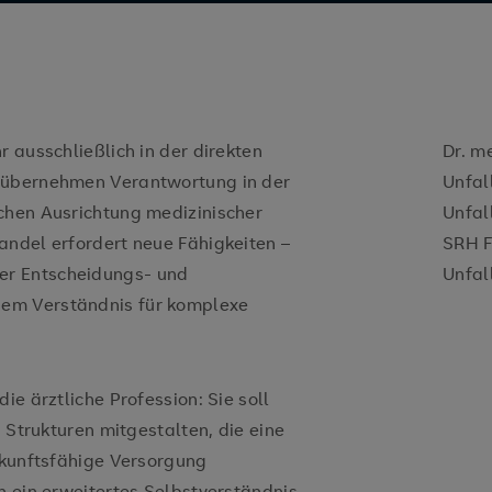
r ausschließlich in der direkten
Dr. m
n übernehmen Verantwortung in der
Unfal
chen Ausrichtung medizinischer
Unfal
andel erfordert neue Fähigkeiten –
SRH F
er Entscheidungs- und
Unfal
em Verständnis für komplexe
ie ärztliche Profession: Sie soll
h Strukturen mitgestalten, die eine
zukunftsfähige Versorgung
n ein erweitertes Selbstverständnis