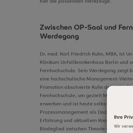
hier die passenden Werkzeuge.
Zwischen OP-Saal und Fern
Werdegang
Dr. med. Karl Friedrich Kuhn, MBA, ist U
Klinikum Unfallkrankenhaus Berlin und 
Fernhochschule. Sein Werdegang zeigt b
eine hochschulische Management-Weiterb
Promotion absolvierte Kuhn den MBA für
Fernhochschule, um gezielt Managemen
erwerben und ist heute selbst im Bereic
Prozessmanagement als Dozent aktiv. Di
Erfahrung und aktuellem Know-how im
Bindeglied zwischen Theorie und Praxis. 