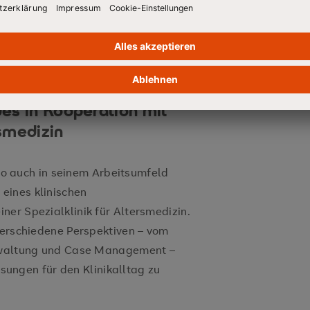
rztlichen Praxis eine viel größere
“, so Kuhn.
mentierung eines
es in Kooperation mit
rsmedizin
r so auch in seinem Arbeitsumfeld
eines klinischen
ner Spezialklinik für Altersmedizin.
 verschiedene Perspektiven – vom
erwaltung und Case Management –
ngen für den Klinikalltag zu