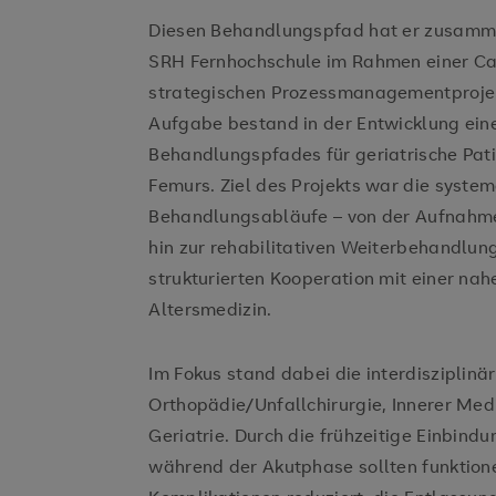
Diesen Behandlungspfad hat er zusamme
SRH Fernhochschule im Rahmen einer Cas
strategischen Prozessmanagementprojek
Aufgabe bestand in der Entwicklung ein
Behandlungspfades für geriatrische Pat
Femurs. Ziel des Projekts war die syste
Behandlungsabläufe – von der Aufnahme
hin zur rehabilitativen Weiterbehandlun
strukturierten Kooperation mit einer nah
Altersmedizin.
Im Fokus stand dabei die interdisziplin
Orthopädie/Unfallchirurgie, Innerer Medi
Geriatrie. Durch die frühzeitige Einbindu
während der Akutphase sollten funktion