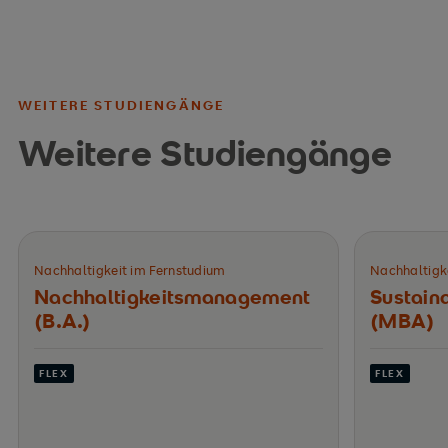
WEITERE STUDIENGÄNGE
Weitere Studiengänge
Nachhaltigkeit im Fernstudium
Nachhaltigk
Nachhaltigkeits­management
Sustain
(B.A.)
(MBA)
FLEX
FLEX