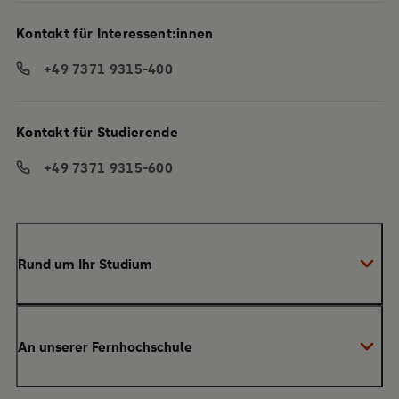
Kontakt für Interessent:innen
+49 7371 9315-400
Kontakt für Studierende
+49 7371 9315-600
Rund um Ihr Studium
Anmeldung zum Studium
An unserer Fernhochschule
Anrechnung von Vorleistungen
Studienberatung