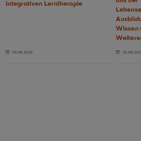
aus der
Integrativen Lerntherapie
Lebenser
Ausbild
Wissen u
Weitere
05.08.2026
05.08.20