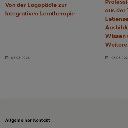
Profess
Von der Logopädie zur
aus der
Integrativen Lerntherapie
Lebenser
Ausbild
Wissen u
Weitere
05.08.2026
05.08.20
Allgemeiner Kontakt