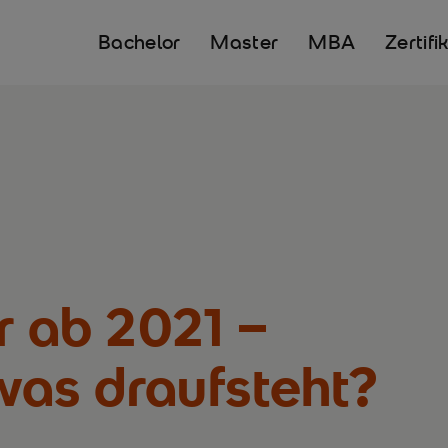
Bachelor
Master
MBA
Zertifi
r ab 2021 –
 was draufsteht?