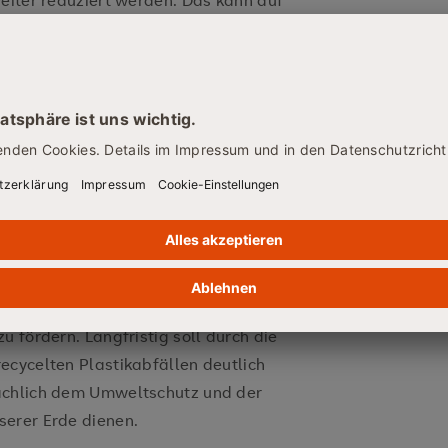
weiter reduziert werden. Das kann auf
ann das Aufkommen von
eringeren Plastikverbrauch reduziert
bfälle gefördert und als dritte
freundlichen Plastikalternativen
sollen kurzfristig neue Einnahmen in
 allerdings nicht zweckgebunden für
ern sollen die höheren EU-
fangen. Einen ökologischen Effekt
tfalten, indem die Gesetzgeber in
werden, den Anteil an nicht
enken und die Nutzung von
u fördern. Langfristig soll durch die
ecycelten Plastikabfällen deutlich
ächlich dem Umweltschutz und der
serer Erde dienen.