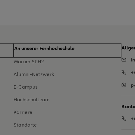
Allge
An unserer Fernhochschule
i
Warum SRH?
+
Alumni-Netzwerk
p
E-Campus
Hochschulteam
Konta
Karriere
+
Standorte