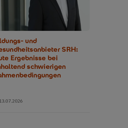
ldungs- und
Sport im
esundheitsanbieter SRH:
Hitze: „B
te Ergebnisse bei
Shirt an!
haltend schwierigen
ahmenbedingungen
13.07.2026
08.07.2026