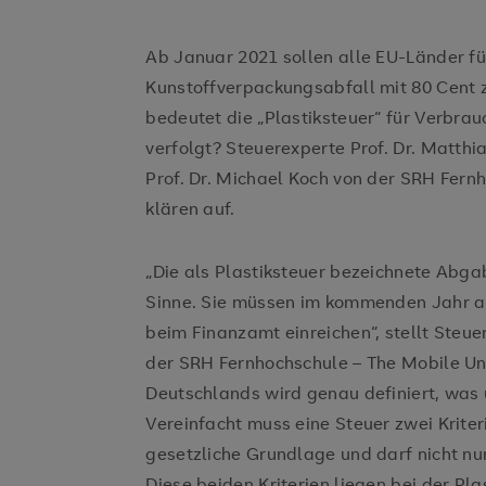
Ab Januar 2021 sollen alle EU-Länder für
Kunstoffverpackungsabfall mit 80 Cent
bedeutet die „Plastiksteuer“ für Verbrau
verfolgt? Steuerexperte Prof. Dr. Matthi
Prof. Dr. Michael Koch von der SRH Fern
klären auf.
„Die als Plastiksteuer bezeichnete Abgab
Sinne. Sie müssen im kommenden Jahr al
beim Finanzamt einreichen“, stellt Steuer
der SRH Fernhochschule – The Mobile Un
Deutschlands wird genau definiert, was u
Vereinfacht muss eine Steuer zwei Kriteri
gesetzliche Grundlage und darf nicht nu
Diese beiden Kriterien liegen bei der Plas