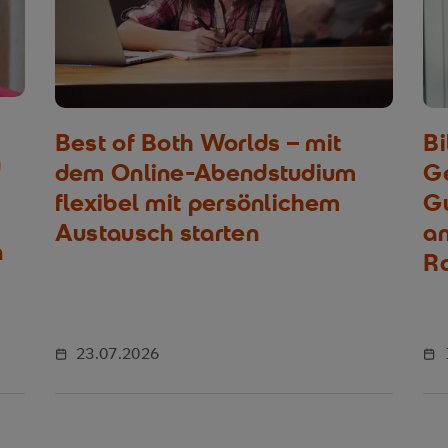
Best of Both Worlds – mit
Bi
g
dem Online-Abendstudium
G
flexibel mit persönlichem
Gu
Austausch starten
an
n
R
23.07.2026