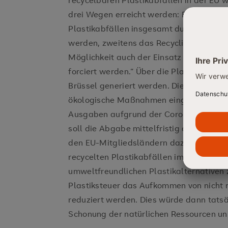
recycelbaren Plastikabfällen in der EU 
drei Wegen erreicht werden: Erstens k
Plastikabfällen insgesamt durch einen g
werden, zweitens das Recycling solcher A
Möglichkeit auch der Einsatz von umwelt
forciert werden.“ Über die Plastiksteuer 
Brüssel generiert werden. Diese werden
ökologische Maßnahmen eingesetzt, sond
Ausgaben aufgrund der Corona-Krise auf
soll die Abgabe mittelfristig dadurch en
den EU-Mitgliedsländern dazu motiviert 
recycelten Plastikabfällen im Land zu s
umweltfreundlichen Plastikalternativen z
Plastiksteuer das Aufkommen von nicht r
reduziert werden. Dies würde dann tats
Schonung der natürlichen Ressourcen un