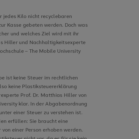
 jedes Kilo nicht recyclebaren
 zur Kasse gebeten werden. Doch was
cher und welches Ziel wird mit ihr
as Hiller und Nachhaltigkeitsexperte
hochschule – The Mobile University
e ist keine Steuer im rechtlichen
so keine Plastiksteuererklärung
experte Prof. Dr. Matthias Hiller von
iversity klar. In der Abgabenordnung
nter einer Steuer zu verstehen ist.
en erfüllen: Sie braucht eine
r von einer Person erhoben werden.
tiksteuer nicht vor, da es für sie kein