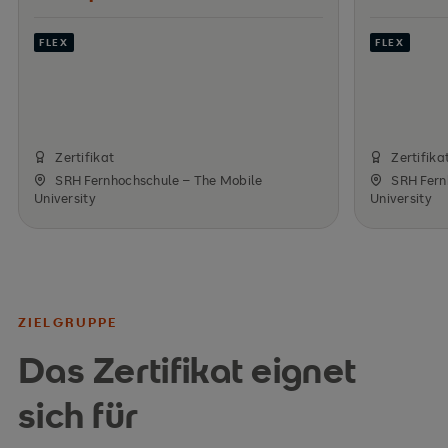
FLEX
FLEX
Zertifikat
Zertifika
SRH Fernhochschule – The Mobile
SRH Fern
University
University
ZIELGRUPPE
Das Zertifikat eignet
sich für