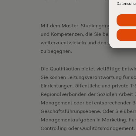
Mit dem Master-Studiengang Sozialman
und Kompetenzen, die Sie benötigen, um 
weiterzuentwickeln und den wirtschaftl
An der Praxis orientiert, auf die Praxis 
zu begegnen.
Die Qualifikation bietet vielfältige Entw
Sie können Leitungsverantwortung für so
Einrichtungen, öffentliche und private T
Regionalverbänden der Sozialen Arbeit 
Management oder bei entsprechender B
Geschäftsführungsebene. Oder Sie über
Managementaufgaben in Marketing, Fun
Controlling oder Qualitätsmanagement