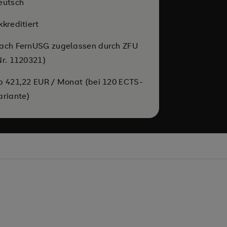
eutsch
kkreditiert
ach FernUSG zugelassen durch ZFU
Nr. 1120321)
b 421,22 EUR / Monat (bei 120 ECTS-
ariante)