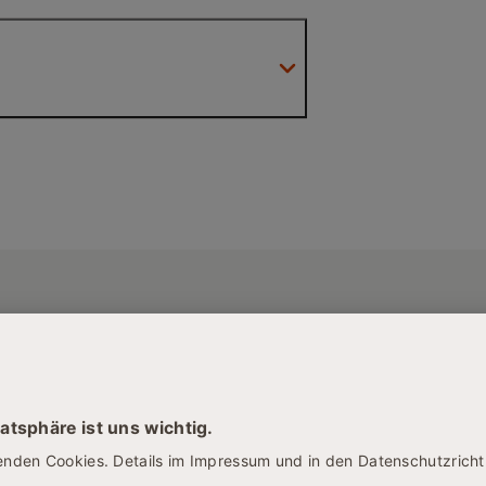
t Managementkompetenzen aus.
 im
gement