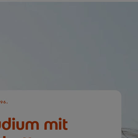
96.
udium mit