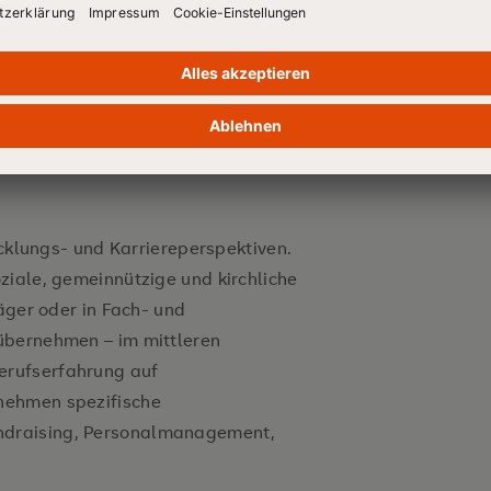
agement erwerben Sie Fähigkeiten
soziale Einrichtungen gezielt
ichen Herausforderungen erfolgreich
ausgerichtet.
icklungs- und Karriereperspektiven.
ziale, gemeinnützige und kirchliche
räger oder in Fach- und
übernehmen – im mittleren
erufserfahrung auf
nehmen spezifische
draising, Personalmanagement,
.