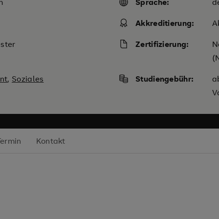
m
Sprache:
d
Akkreditierung:
A
ster
Zertifizierung:
N
(
nt
,
Soziales
Studiengebühr:
a
V
Termin
Kontakt