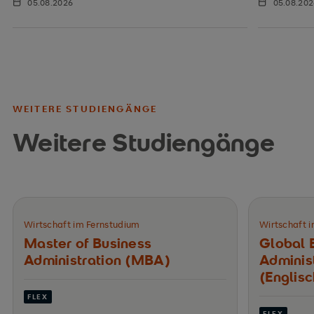
05.08.2026
05.08.20
WEITERE STUDIENGÄNGE
Weitere Studiengänge
Wirtschaft im Fernstudium
Wirtschaft 
Master of Business
Global 
Administration (MBA)
Adminis
(Englisc
FLEX
FLEX