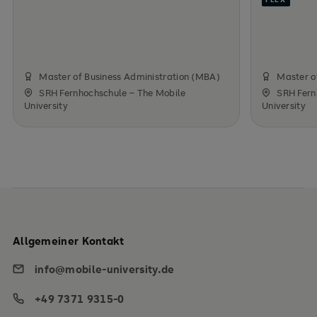
Master of Business Administration (MBA)
Master o
SRH Fernhochschule – The Mobile
SRH Fern
University
University
Allgemeiner Kontakt
info@mobile-university.de
+49 7371 9315-0