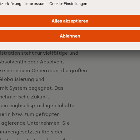
t
ternehmerischen Strukturen und
ich mit empirischer Forschung und
ale Management.
isorientierten Weise
tration steht für vielfältige und
Absolventin oder Absolvent
e und stärken damit Ihr Profil
 einer neuen Generation, die großen
des Projekt- und
Globalisierung und
d mit System begegnet. Das
rnehmerische Zukunft
in Management mit
rein englischsprachigen Inhalte
ähigkeiten zur Leitung von Teams
nerin bzw. zum gefragten
l agierende Unternehmen. Sie
sammengesetzten Kreis der