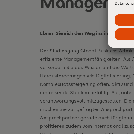
Managemen
Sie bekommen einen Überblick zu un
Prozessen
Sie beschäftigen sich wissenschaftl
Ebnen Sie sich den Weg ins internation
wenden Ihre Kenntnisse in einer prax
betriebswirtschaftlich an
Der Studiengang Global Business Adminis
effiziente Managementfähigkeiten. Als 
Sie vertiefen Ihre Methodenkenntniss
verkörpern Sie das Wissen und die Werte
Sie setzen sich mit den Grundlagen 
Herausforderungen wie Digitalisierung, 
Changemanagements auseinander
Komplexitätssteigerung offen, aktiv un
umfassende Studium befähigt Sie, unte
Sie stärken Ihre Kompetenzen für e
verantwortungsvoll mitzugestalten. Die 
Verantwortung und verfeinern Ihre F
machen Sie zur gefragten Ansprechpart
und Organisationsbereichen
Ansprechpartner gerade auch für globa
profitieren zudem vom international zu