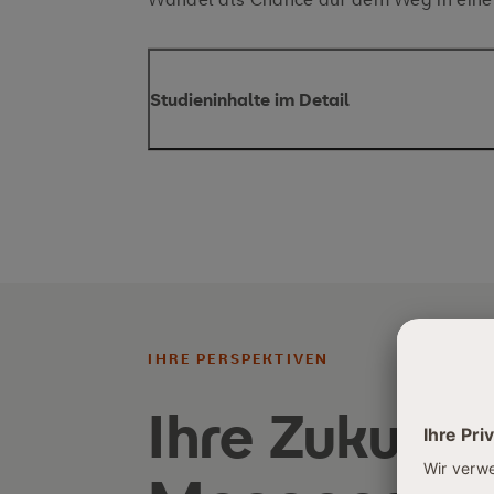
Studieninhalte im Detail
IHRE PERSPEKTIVEN
Sie erwerben betriebswirtschaftlich
Ihre Zukunft
Unternehmen und leiten konkrete 
daraus ab
Sie lernen relevante Managementdis