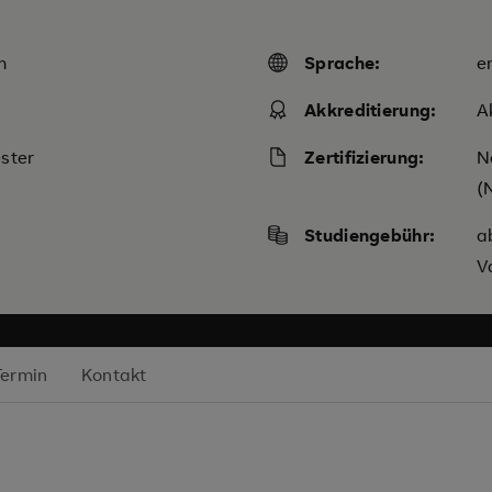
m
Sprache:
e
Akkreditierung:
A
ster
Zertifizierung:
N
(
Studiengebühr:
a
V
Termin
Kontakt