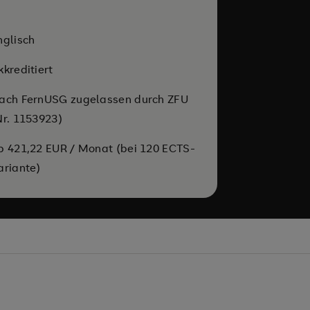
nglisch
kkreditiert
ach FernUSG zugelassen durch ZFU
Nr. 1153923)
b 421,22 EUR / Monat (bei 120 ECTS-
ariante)