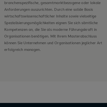
branchenspezifische, gesamtmarktbezogene oder lokale
Anforderungen auszurichten. Durch eine solide Basis
Master-Studiengang "Management"
wirtschaftswissenschaftlicher Inhalte sowie vielseitige
Spezialisierungsmöglichkeiten eignen Sie sich sämtliche
Kompetenzen an, die Sie als moderne Führungskraft in
Organisationen benötigen. Mit Ihrem Masterabschluss
können Sie Unternehmen und Organisationen jeglicher Art
Wahlmodule
erfolgreich managen.
Business Administration
Digitales Wirtschaften
Methoden und Schlüsselkompetenzen
Wirtschaftspsychologie