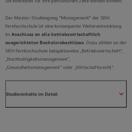
Sie individuell für Ihre persönlichen Ziele wählen können.
Der Master-Studiengang "Management" der SRH
Fernhochschule ist eine konsequente Weiterentwicklung
im
Anschluss an alle betriebswirtschaftlich
ausgerichteten Bachelorabschlüsse
. Dazu zählen an der
SRH Fernhochschule beispielsweise „Betriebswirtschaft”,
„Nachhaltigkeitsmanagement”,
„Gesundheitsmanagement” oder „Wirtschaftsrecht”.
Studieninhalte im Detail
Stärken Sie Ihr Management-Know-how und
vertiefen Sie Ihr betriebswirtschaftliches
Fachwissen.