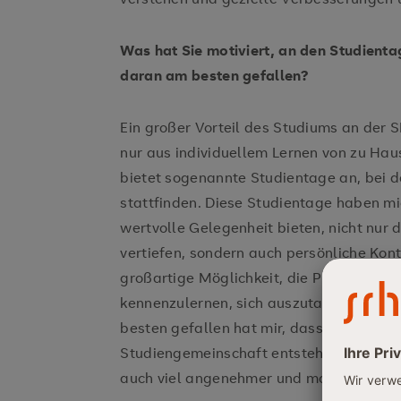
Was hat Sie motiviert, an den Studient
daran am besten gefallen?
Ein großer Vorteil des Studiums an der S
nur aus individuellem Lernen von zu Hau
bietet sogenannte Studientage an, bei 
stattfinden. Diese Studientage haben mi
wertvolle Gelegenheit bieten, nicht nur d
vertiefen, sondern auch persönliche Kon
großartige Möglichkeit, die Professoren
kennenzulernen, sich auszutauschen un
besten gefallen hat mir, dass durch dies
Studiengemeinschaft entsteht, die das L
auch viel angenehmer und motivierende