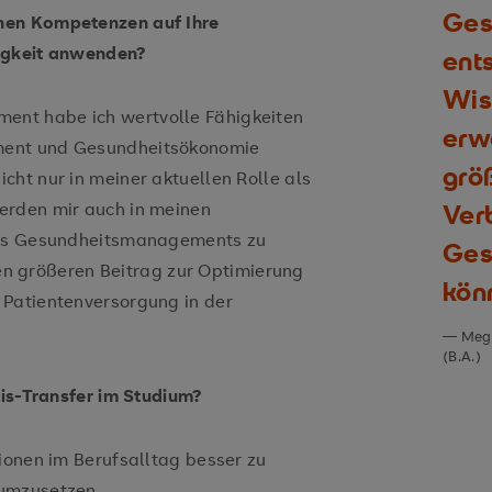
Ges
nen Kompetenzen auf Ihre
tigkeit anwenden?
ent
Wis
nt habe ich wertvolle Fähigkeiten
erw
ment und Gesundheitsökonomie
grö
cht nur in meiner aktuellen Rolle als
erden mir auch in meinen
Ver
 des Gesundheitsmanagements zu
Ges
inen größeren Beitrag zur Optimierung
kön
 Patientenversorgung in der
Megn
(B.A.)
xis-Transfer im Studium?
ionen im Berufsalltag besser zu
 umzusetzen.