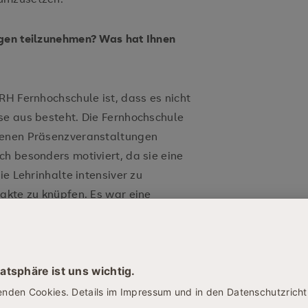
agen teilzunehmen? Was hat Ihnen
RH Fernhochschule ist, dass es nicht
se aus besteht. Die Fernhochschule
denen Präsenzveranstaltungen
ch besonders motiviert, da sie eine
ie Lehrinhalte intensiver zu
takte zu knüpfen. Es war eine
 und Mitstudierenden besser
d ein Netzwerk aufzubauen. Am
e Veranstaltungen eine richtige
ernen nicht nur produktiver, sondern
r macht.