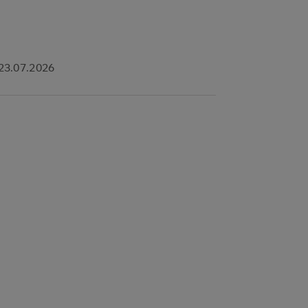
Rahmenb
23.07.2026
13.07.2026