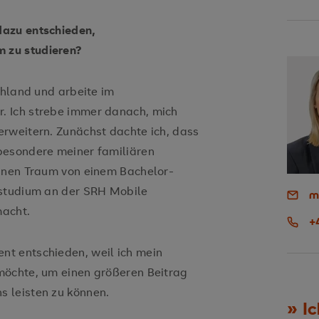
dazu entschieden,
 zu studieren?
chland und arbeite im
. Ich strebe immer danach, mich
rweitern. Zunächst dachte ich, dass
besondere meiner familiären
einen Traum von einem Bachelor-
nstudium an der SRH Mobile
m
macht.
+
t entschieden, weil ich mein
möchte, um einen größeren Beitrag
 leisten zu können.
Ic