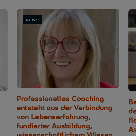
NEWS
Professionelles Coaching
Be
entsteht aus der Verbindung
d
von Lebenserfahrung,
fl
fundierter Ausbildung,
Au
wissenschaftlichem Wissen