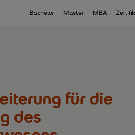
Bachelor
Master
MBA
Zertifi
iterung für die
g des
swesens