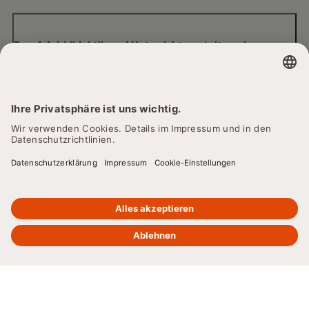
Berufsfelddidaktik und Unterrichtsgestaltung in
den Gesundheitsfachberufen
×
30 % Rabatt
Digitale Lehr- und Trainingsmethoden
auf Zertifikate sichern. Code:
NOLIMITS
Zu den Teilnahmebedingungen
Methoden der Erwachsenenbildung
Pädagogische Konzepte und Interventionen