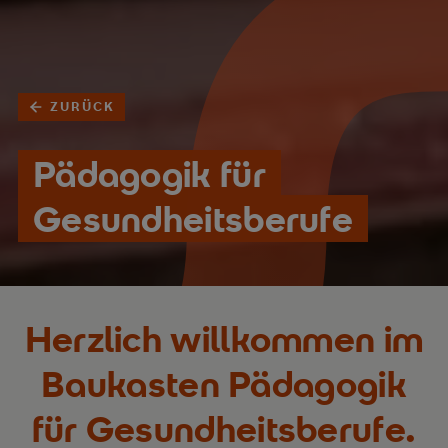
ZURÜCK
Pädagogik für
Gesundheitsberufe
Herzlich willkommen im
Baukasten Pädagogik
für Gesundheitsberufe.