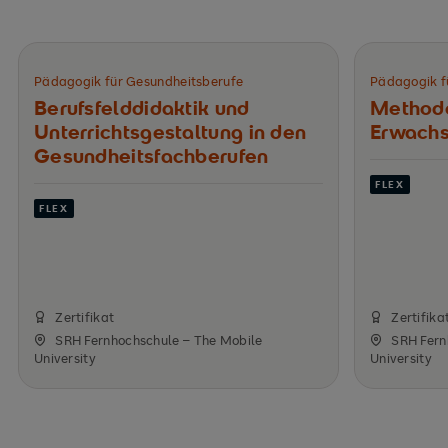
Pädagogik für Gesundheitsberufe
Pädagogik f
Berufsfelddidaktik und
Method
Unterrichts­gestaltung in den
Erwachs
Gesundheits­fachberufen
FLEX
FLEX
Zertifikat
Zertifika
SRH Fernhochschule – The Mobile
SRH Fern
University
University