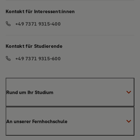
Kontakt für Interessent:innen
+49 7371 9315-400
Kontakt für Studierende
+49 7371 9315-600
Rund um Ihr Studium
Anmeldung zum Studium
An unserer Fernhochschule
Anrechnung von Vorleistungen
Studienberatung
Warum SRH?