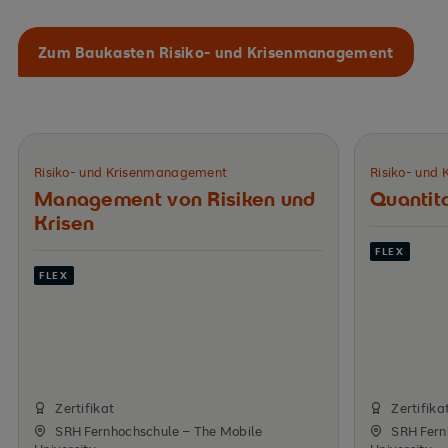
Zum Baukasten Risiko- und Krisenmanagement
Risiko- und Krisenmanagement
Risiko- und
Management von Risiken­ und
Quantita
Krisen
FLEX
FLEX
Zertifikat
Zertifika
SRH Fernhochschule – The Mobile
SRH Fern