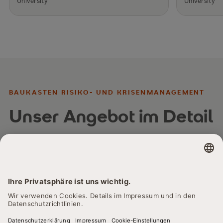
University
University
BAUKASTEN RISIKO- UND KRISENMANAGEMENT
Unser Angebot im Detail
Management von Risiken und Krisen
×
30 % Rabatt
auf Zertifikate sichern. Code:
Quantitative Risikoanalyse
NOLIMITS