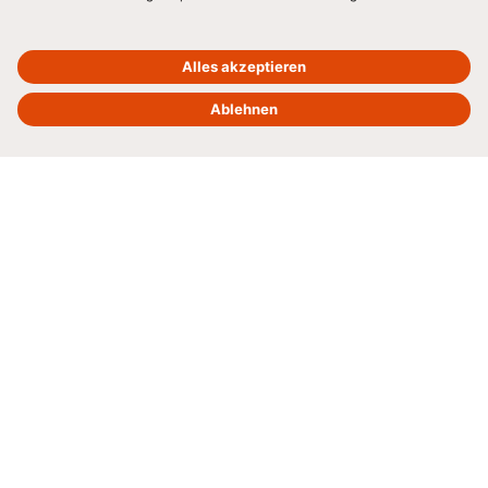
Zu den Teilnahmebedingungen
Grundlagen Rating and Finance
Jahresabschlussanalyse
Rating und Risikomanagement
Grundlagen des Risikomanagements
Risiko- und Krisenkommunikation