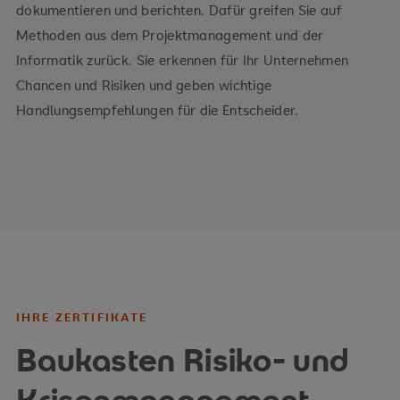
Unternehmensführung
dokumentieren und berichten. Dafür greifen Sie auf
Methoden aus dem Projektmanagement und der
Ihre Vorteile
Informatik zurück. Sie erkennen für Ihr Unternehmen
Chancen und Risiken und geben wichtige
Relevante Risiken identifizieren, bewerten und
Handlungsempfehlungen für die Entscheider.
Handlungsoptionen ableiten
Handlungsempfehlungen für Entscheider ableiten
Unternehmenserfolge langfristig sichern
IHRE ZERTIFIKATE
Baukasten Risiko- und
Krisenmanagement