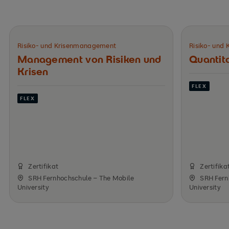
Risiko- und Krisenmanagement
Risiko- und
Management von Risiken­ und
Quantita
Krisen
FLEX
FLEX
Zertifikat
Zertifika
SRH Fernhochschule – The Mobile
SRH Fern
University
University