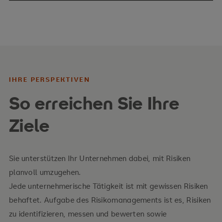
IHRE PERSPEKTIVEN
So erreichen Sie Ihre
Ihre Inhalte
Ziele
Identifizierung, Messung und Bewertung von
Risiken
Sie unterstützen Ihr Unternehmen dabei, mit Risiken
Dokumentation und Berichterstellung
planvoll umzugehen.
Jede unternehmerische Tätigkeit ist mit gewissen Risiken
Aufbau eines effektiven Risikomanagements
behaftet. Aufgabe des Risikomanagements ist es, Risiken
Integration des Risikomanagments in die
zu identifizieren, messen und bewerten sowie