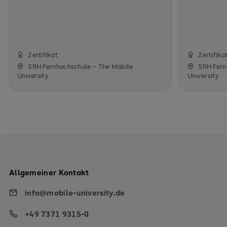
Zertifikat
Zertifika
SRH Fernhochschule – The Mobile
SRH Fern
University
University
Allgemeiner Kontakt
info@mobile-university.de
+49 7371 9315-0