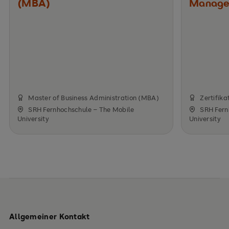
(MBA)
Manage
Master of Business Administration (MBA)
Zertifika
SRH Fernhochschule – The Mobile
SRH Fern
University
University
Allgemeiner Kontakt