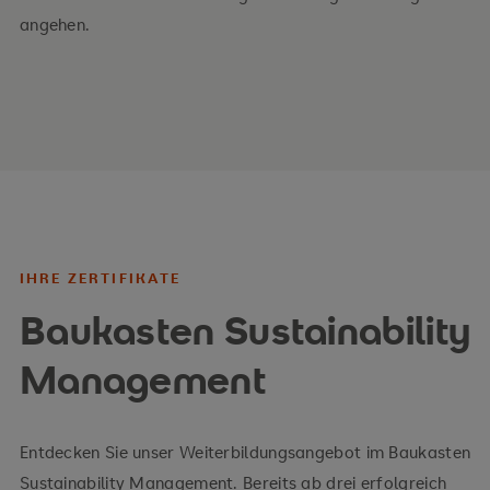
Unternehmensfunktionen
angehen.
nachhaltiger Wandel in ausgewählten Branchen
Ihre Vorteile
Grundlagenwissen zu Nachhaltigkeit und
CSR/ESG
operative Umsetzung
IHRE ZERTIFIKATE
Branchen- und Unternehmensbeispiele
Baukasten Sustainability
Management
Entdecken Sie unser Weiterbildungsangebot im Baukasten
Sustainability Management. Bereits ab drei erfolgreich