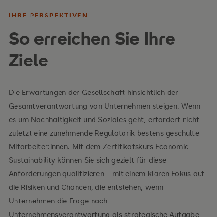
IHRE PERSPEKTIVEN
So erreichen Sie Ihre
Ihre Inhalte
Ziele
der „Business Case“ für Nachhaltigkeit
Entwicklung Implementierung einer
Die Erwartungen der Gesellschaft hinsichtlich der
Nachhaltigkeitsstrategie
Gesamtverantwortung von Unternehmen steigen. Wenn
es um Nachhaltigkeit und Soziales geht, erfordert nicht
der operative Prozess der Strategie-
zuletzt eine zunehmende Regulatorik bestens geschulte
implementierung
Mitarbeiter:innen. Mit dem Zertifikatskurs Economic
Rolle des Change-Managements in Bezug auf die
Sustainability können Sie sich gezielt für diese
ökonomische Nachhaltigkeit
Anforderungen qualifizieren – mit einem klaren Fokus auf
die Risiken und Chancen, die entstehen, wenn
spezielle Aspekte ökonomischer Nachhaltigkeit
Unternehmen die Frage nach
ökonomische Nachhaltigkeit in
Unternehmensverantwortung als strategische Aufgabe