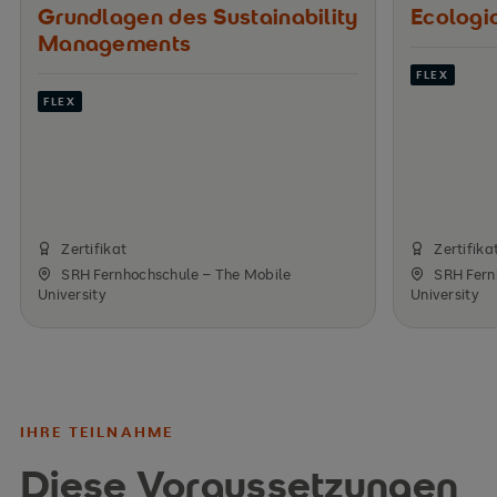
Grundlagen des ­Sustainability
Ecologic
Managements
FLEX
FLEX
Zertifikat
Zertifika
SRH Fernhochschule – The Mobile
SRH Fern
University
University
IHRE TEILNAHME
Diese Voraussetzungen