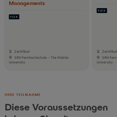
Managements
FLEX
FLEX
Zertifikat
Zertifika
SRH Fernhochschule – The Mobile
SRH Fern
University
University
IHRE TEILNAHME
Diese Voraussetzungen