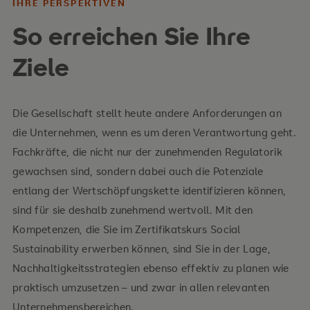
IHRE PERSPEKTIVEN
So erreichen Sie Ihre
Ihre Inhalte
Ziele
Grundlagen sozialer Nachhaltigkeit:
Konzepte gesamtgesellschaftlicher
Die Gesellschaft stellt heute andere Anforderungen an
Unternehmensverantwortung
die Unternehmen, wenn es um deren Verantwortung geht.
Begrifflichkeit und Elemente der sozialen
Fachkräfte, die nicht nur der zunehmenden Regulatorik
Nachhaltigkeit
gewachsen sind, sondern dabei auch die Potenziale
entlang der Wertschöpfungskette identifizieren können,
Rahmenwerke und Regulatorik zur sozialen
sind für sie deshalb zunehmend wertvoll. Mit den
Nachhaltigkeit
Kompetenzen, die Sie im Zertifikatskurs Social
Unternehmerische Aspekte und Maßnahmen der
Sustainability erwerben können, sind Sie in der Lage,
sozialen Nachhaltigkeit
Nachhaltigkeitsstrategien ebenso effektiv zu planen wie
Merkmale nachhaltiger Unternehmen
praktisch umzusetzen – und zwar in allen relevanten
Unternehmensbereichen.
Betriebliches Gesundheitsmanagement,