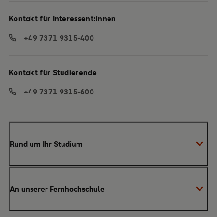
Kontakt für Interessent:innen
+49 7371 9315-400
Kontakt für Studierende
+49 7371 9315-600
Rund um Ihr Studium
Anmeldung zum Studium
An unserer Fernhochschule
Anrechnung von Vorleistungen
Studienberatung