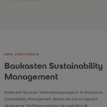
Wiedereingliederung
menschenrechtliche und arbeitsrechtliche
Sorgfaltspflichten
Mitarbeitermotivation, Chancengleichheit,
Mitbestimmung
Motive eines nachhaltigen Unternehmens
IHRE ZERTIFIKATE
Messung sozialer Nachhaltigkeit
Baukasten Sustainability
Ihre Vorteile
Management
Grundlagenwissen zu Nachhaltigkeit und
Entdecken Sie unser Weiterbildungsangebot im Baukasten
CSR/ESG
Sustainability Management. Bereits ab drei erfolgreich
Operative Umsetzung
absolvierter Zertifikate erhalten Sie zusätzlich Ihr