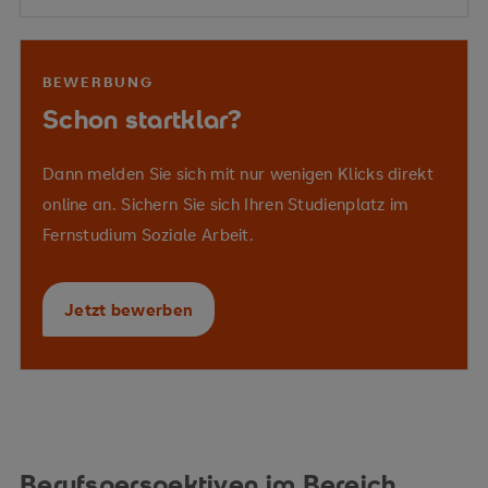
KI-Verfahren
Datenqualität und -
struktur
Vermittelte Kompetenzen
BEWERBUNG
betriebliche Prozesse
Schon startklar?
technische Grundlagen maschinellen
Arbeitswelt
Wirtschaft
Gesellschaft
Lernens
datenbasierte Entscheidungslogiken
Dann melden Sie sich mit nur wenigen Klicks direkt
algorithmische Modelle
online an. Sichern Sie sich Ihren Studienplatz im
Fernstudium Soziale Arbeit.
eigenständigen
Verzerrungen und Fehlerquellen
Digitalisierung
Projektentwicklung
Jetzt bewerben
ethische Urteilsfähigkeit
sozialen Innovation
digitale
Transformationsprozesse
vernetztes und verantwortungsvolles Denken
fachliche Standpunkte kommunikativ zu
Berufsperspektiven im Bereich