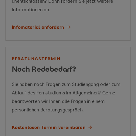
unentschlossen? Dann fordern Sie jetzt weitere
Beratung
Hilfeplanung
Dokumentation
Informationen an.
Digitalisierung der Lebenswelten von Menschen
mit Behinderungen
Strukturierung komplexer Fallverläufe
Infomaterial anfordern
Wohnen
Bildung
Arbeit
politische
Risikoeinschätzung
Entwicklung von
Partizipation
Unterstützungsstrategien
BERATUNGSTERMIN
Noch Redebedarf?
digitalen Entwicklungen im Leistungssystem
Vermittelte Kompetenzen
Sie haben noch Fragen zum Studiengang oder zum
Human Resource Management
Ablauf des Fernstudiums im Allgemeinen? Gerne
grundlegende KI-Konzepte
beantworten wir Ihnen alle Fragen in einem
persönlichen Beratungsgespräch.
Vermittelte Kompetenzen
Kostenlosen Termin vereinbaren
Machine Learning