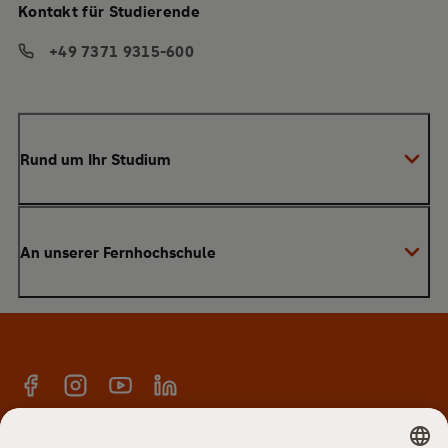
Kontakt für Studierende
+49 7371 9315-600
Rund um Ihr Studium
Anmeldung zum Studium
An unserer Fernhochschule
Anrechnung von Vorleistungen
Studienberatung
Warum SRH?
Bachelor
Alumni-Netzwerk
Master
Facebook
Instagram
YouTube
Linkedin
E-Campus
Anmeldung Newsletter
Hochschulteam