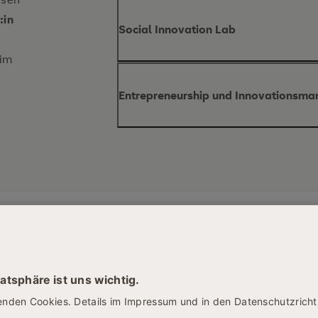
Inhalte des Moduls
:in
Social Innovation Lab
Innovation
 im
Produktpolitik
Inhalte des Moduls
Entrepreneurship und Innovationsm
Social Innovation Lab
Produktlebenszyklus
sozialen In
Inhalte des Moduls
Produktdifferenzierung
Inno
Entrepreneurship und I
Gaps Canvas
strategische Planung
Innovatio
Innovationsprozessen
Innova
Transformation
Digital
Fallstudien aus der Lebensmi
gehirngerechtes Lernen
kleinen un