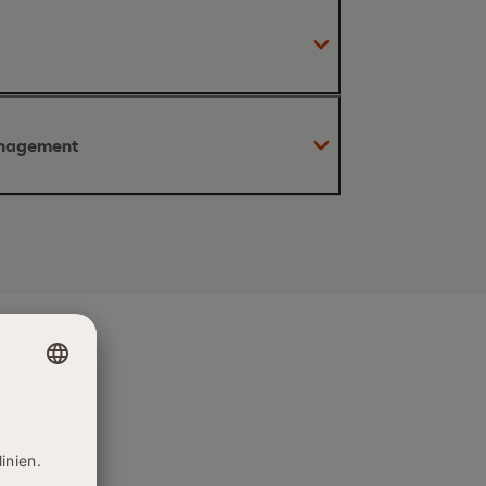
Innovationsmanagements
anagement
novationen
vationsmodelle
Impact
nnovationsmanagement
nsprozess
digitalen
tionstypen
strategische Ansätze
isierung
unternehmerisches Denken
ttelbranche
d mittleren Unternehmen (KMU)