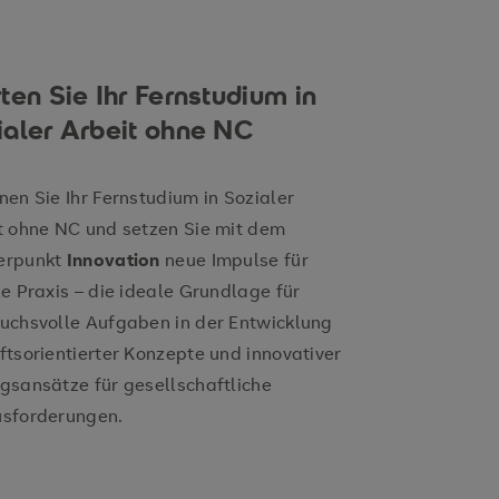
ts
Fach- und
ooperieren
ten Sie Ihr Fernstudium in
ialer Arbeit ohne NC
nen Sie Ihr Fernstudium in Sozialer
t ohne NC und setzen Sie mit dem
erpunkt
Innovation
neue Impulse für
le Praxis – die ideale Grundlage für
tiven Projekten der
uchsvolle Aufgaben in der Entwicklung
ftsorientierter Konzepte und innovativer
gsansätze für gesellschaftliche
sforderungen.