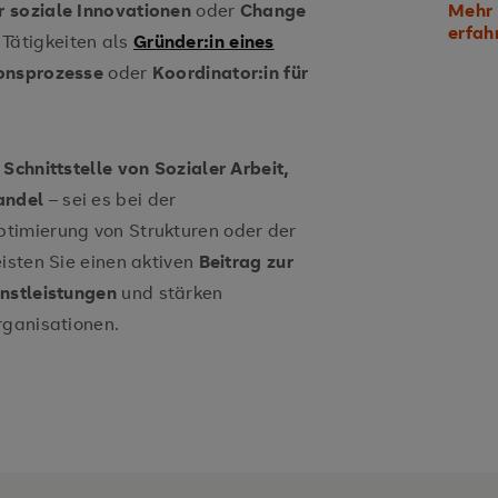
ür soziale Innovationen
oder
Change
Mehr 
erfah
 Tätigkeiten als
Gründer:in eines
ionsprozesse
oder
Koordinator:in für
r
Schnittstelle von Sozialer Arbeit,
andel
– sei es bei der
timierung von Strukturen oder der
isten Sie einen aktiven
Beitrag zur
enstleistungen
und stärken
rganisationen.