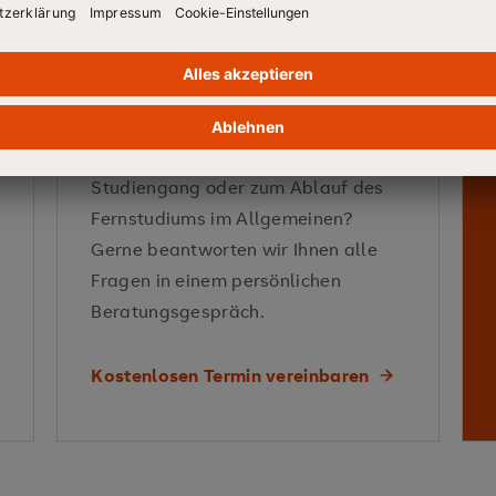
Technologietrends
Projektprüfung
BERATUNGSTERMIN
Vermittelte Kompetenzen
Noch Redebedarf?
Sie haben noch Fragen zum
Studiengang oder zum Ablauf des
zielgerichtet anzuwenden
Vermittelte Kompetenzen
Fernstudiums im Allgemeinen?
Innovationen systematisch zu plane
Gerne beantworten wir Ihnen alle
Fragen in einem persönlichen
Beratungsgespräch.
Vermittelte Kompetenzen
Kreativitätstechniken
visue
Kostenlosen Termin vereinbaren
Entscheidungen wissenschaftlich fun
praxisrelevante Lösungen