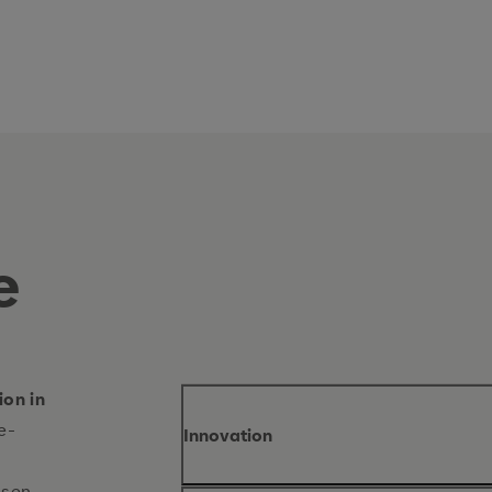
T
e
ion in
e-
Innovation
ssen