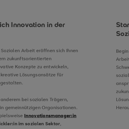
Innovationsmanagemen
Methodenkompetenz
interdisziplinär zu k
ch Innovation in der
Star
Soz
 Sozialen Arbeit eröffnen sich Ihnen
Begin
nem zukunftsorientierten
Arbei
novative Konzepte zu entwickeln,
Schw
kreative Lösungsansätze für
sozia
innova
 gestalten.
anspr
Sozialwirtschaft
zukun
r anderem bei sozialen Trägern,
Lösun
d in gemeinnützigen Organisationen.
Herau
spielsweise
Innovationsmanager:in
ckler:in im sozialen Sektor
,