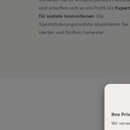
und schaffen sich so ein Profil als
Expert
für soziale Innovationen
. Die
Spezialisierungsmodule absolvieren Sie
vierten und fünften Semester.