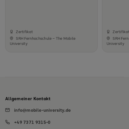
Zertifikat
Zertifika
SRH Fernhochschule – The Mobile
SRH Fern
University
University
Allgemeiner Kontakt
info@mobile-university.de
+49 7371 9315-0