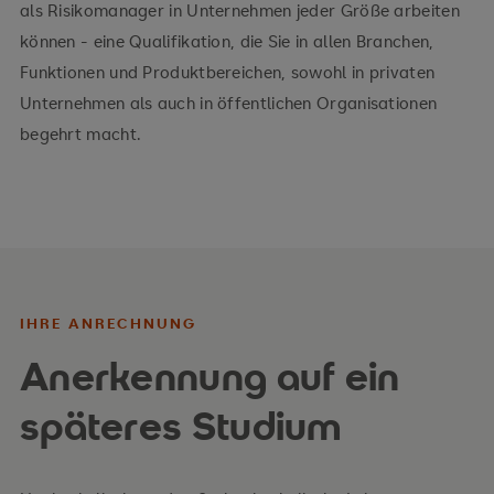
als Risikomanager in Unternehmen jeder Größe arbeiten
Stress testing
können - eine Qualifikation, die Sie in allen Branchen,
Funktionen und Produktbereichen, sowohl in privaten
Unternehmen als auch in öffentlichen Organisationen
begehrt macht.
Typical financial risks of business
Introduction to financial derivatives
Forward contracts
Future contracts
IHRE ANRECHNUNG
Swaps
Anerkennung auf ein
Options
späteres Studium
Ihre Vorteile