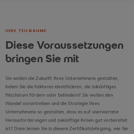
Risk assessment
Risk identification
IHRE TEILNAHME
Diese Voraussetzungen
Risk analysis
Risk treatment
bringen Sie mit
Sie wollen die Zukunft Ihres Unternehmens gestalten,
indem Sie die Faktoren identifizieren, die zukünftiges
Value at risk (VAR)
Wachstum fördern oder behindern? Sie wollen den
Backtesting
Wandel vorantreiben und die Strategie Ihres
Unternehmens so gestalten, dass es auf unerwartete
Conditional Value at risk (CVAR)
Herausforderungen und zukünftige Krisen gut vorbereitet
Extreme value theory (EVT)
ist? Dann lernen Sie in diesem Zertifikatslehrgang, wie Sie