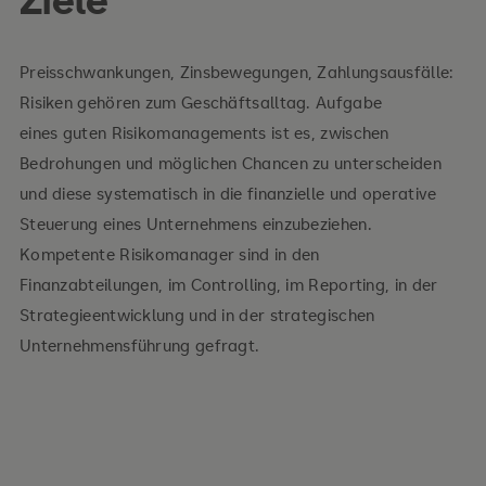
Preisschwankungen, Zinsbewegungen, Zahlungsausfälle:
Risk Management as a regulatory requirement
Risiken gehören zum Geschäftsalltag. Aufgabe
The economic need for risk management
eines guten Risikomanagements ist es, zwischen
Bedrohungen und möglichen Chancen zu unterscheiden
The concept of risks and risk management
und diese systematisch in die finanzielle und operative
Steuerung eines Unternehmens einzubeziehen.
Kompetente Risikomanager sind in den
Finanzabteilungen, im Controlling, im Reporting, in der
Principles
Strategieentwicklung und in der strategischen
Framework
Unternehmensführung gefragt.
Communication and consultation with
stakeholders