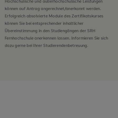
Hochschulische und außerhochschulische Leistungen
Risiken bewerten und angemessen reagieren
können auf Antrag angerechnet/anerkannt werden.
Chancen erkennen und nutzen
Erfolgreich absolvierte Module des Zertifikatskurses
können Sie bei entsprechender inhaltlicher
Langfristigen Unternehmenserfolg sichern
Übereinstimmung in den Studiengängen der SRH
Fernhochschule anerkennen lassen. Informieren Sie sich
dazu gerne bei Ihrer Studierendenbetreuung.