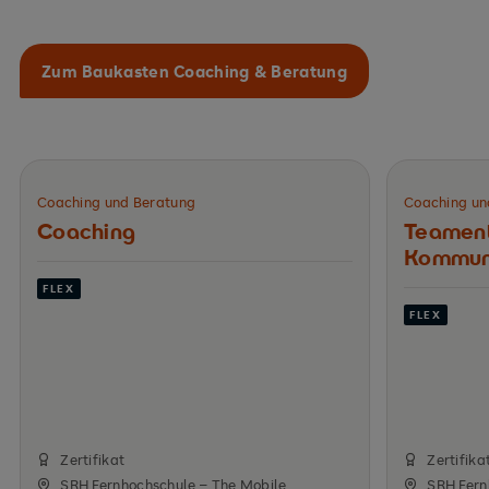
Zum Baukasten Coaching & Beratung
Coaching und Beratung
Coaching un
Coaching
Teament
Kommun
FLEX
FLEX
Zertifikat
Zertifika
SRH Fernhochschule – The Mobile
SRH Fern