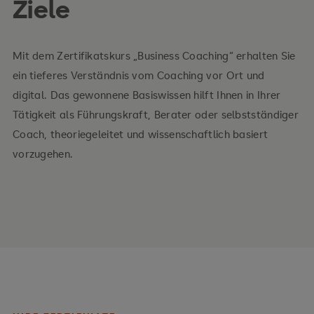
Ziele
Evaluation im Coaching
Digitale Coachingtools
Mit dem Zertifikatskurs „Business Coaching“ erhalten Sie
ein tieferes Verständnis vom Coaching vor Ort und
Ihre Vorteile:
digital. Das gewonnene Basiswissen hilft Ihnen in Ihrer
Tätigkeit als Führungskraft, Berater oder selbstständiger
Fachwissen im Business Coaching
Coach, theoriegeleitet und wissenschaftlich basiert
vorzugehen.
Kombination von klassischem Business Coaching
und modernen digitalen Formaten