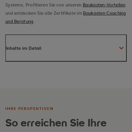
Systems. Profitieren Sie von unseren
Baukasten-Vorteilen
und entdecken Sie alle Zertifikate im
Baukasten Coaching
und Beratung
.
Inhalte im Detail
Ihre Inhalte:
Business Coaching: Anwendungsfelder wie
Leadership-, Team-, Karriere- und
Konfliktcoaching
IHRE PERSPEKTIVEN
Coaching-Interventionen wie z.B. Fragetechniken,
So erreichen Sie Ihre
Inneres Team, systemische Aufstellung,
Personal
SWOT