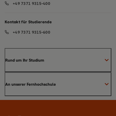
+49 7371 9315-400
Kontakt für Studierende
+49 7371 9315-600
Rund um Ihr Studium
Anmeldung zum Studium
An unserer Fernhochschule
Anrechnung von Vorleistungen
Studienberatung
Warum SRH?
Bachelor
Alumni-Netzwerk