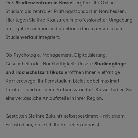
Aus dem Süden kommend:
Nutzen Sie die A7
Das
Studienzentrum in Kassel
ergänzt Ihr Online-
Richtung Kassel und fahren Sie am
Studium als zentraler Prüfungsstandort in Nordhessen.
Autobahndreieck Kassel-Mitte ab. Folgen Sie
Hier legen Sie Ihre Klausuren in professioneller Umgebung
Bahnhof Kassel-
anschließend der Beschilderung Richtung Bad
ab – gut erreichbar und planbar in Ihren persönlichen
Wilhelmshöhe
RB5
Wilhelmshöhe bzw. Wilhelmshöher Allee.
Studienverlauf integriert.
(Richtung Fulda)
S-Bahn RT5 (Richtung
Melsungen)
Aus dem Westen kommend:
RE-Linien 30 oder 98 (Richtung
Über die A44
Ob Psychologie, Management, Digitalisierung,
erreichen Sie Kassel aus Richtung Dortmund oder
Frankfurt am Main)
RE39 (Richtung Bad
Paderborn. Nehmen Sie die Ausfahrt Kassel-
Gesundheit oder Nachhaltigkeit: Unsere
Studiengänge
Wildungen)
Wilhelmshöhe und folgen Sie der Beschilderung
und Hochschulzertifikate
eröffnen Ihnen vielfältige
zur Wilhelmshöher Allee.
Karrierewege. Ihr Fernstudium bleibt dabei maximal
flexibel – und mit dem Prüfungsstandort Kassel haben Sie
eine verlässliche Anlaufstelle in Ihrer Region.
Gestalten Sie Ihre Zukunft selbstbestimmt – mit einem
Fernstudium, das sich Ihrem Leben anpasst.