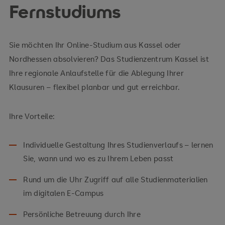
Zur Themenwelt Psychologie
Fernstudiums
Sie möchten Ihr Online-Studium aus Kassel oder
Nordhessen absolvieren? Das Studienzentrum Kassel ist
Zur Themenwelt Technologie
Ihre regionale Anlaufstelle für die Ablegung Ihrer
Zur Themenwelt Soziales
Klausuren – flexibel planbar und gut erreichbar.
Zur Themenwelt Wirtschaft
Ihre Vorteile:
Individuelle Gestaltung Ihres Studienverlaufs – lernen
Sie, wann und wo es zu Ihrem Leben passt
Rund um die Uhr Zugriff auf alle Studienmaterialien
im digitalen E-Campus
Persönliche Betreuung durch Ihre