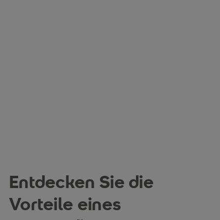
Zur Themenwelt Nachhaltigkeit
Zur Themenwelt Pädagogik
Berufliche Möglichkeiten in allen Branchen
Zur Themenwelt Soziales
Zur Themenwelt Psychologie
Zur Themenwelt Technologie
Entdecken Sie die
Vorteile eines