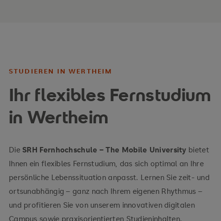
Mühlenstraße 26
Zu Fuß
Mühlenstraße 26, 97877 Wertheim
10–12 Minuten Fußweg
STUDIEREN IN WERTHEIM
Aus dem Norden kommend:
Ihr flexibles Fernstudium
in Wertheim
Marktheidenfeld
Odenwaldbrücke
Mühlenstraße
Mühlenstraße 26
Die
SRH Fernhochschule – The Mobile University
bietet
Ihnen ein flexibles Fernstudium, das sich optimal an Ihre
persönliche Lebenssituation anpasst. Lernen Sie zeit- und
Aus dem Osten kommend:
Mit dem Bus
ortsunabhängig – ganz nach Ihrem eigenen Rhythmus –
und profitieren Sie von unserem innovativen digitalen
Wertheim/Lengfurt
Zentrale
Campus sowie praxisorientierten Studieninhalten.