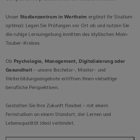
Omnibusbahnhof (ZOB)
Unser
Studienzentrum in Wertheim
ergänzt Ihr Studium
optimal: Legen Sie Prüfungen vor Ort ab und nutzen Sie
Aus dem Süden kommend:
„Mainplatz“
„Spitzer Turm“
die ruhige Lernumgebung inmitten des idyllischen Main-
Tauber-Kreises.
Weinsberg
Ob
Psychologie, Management, Digitalisierung oder
Wertheim/Lengfurt
Gesundheit
– unsere Bachelor-, Master- und
Weiterbildungsangebote eröffnen Ihnen vielseitige
berufliche Perspektiven.
Aus dem Westen kommend:
Gestalten Sie Ihre Zukunft flexibel – mit einem
Wertheim/Lengfurt
Fernstudium an einem Standort, der Lernen und
Lebensqualität ideal verbindet.
Parkmöglichkeiten