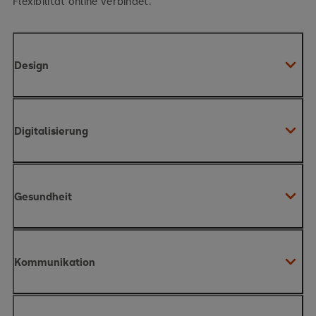
Flexibilität online verbindet.
Design
Digitalisierung
Gestaltung als Problemlösung
Gesundheit
Digitale Transformation verstehen
Kommunikation
Themen & Inhalte
Gesundheit ganzheitlich betrachten