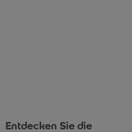
Perspektiven
Digitale & interdisziplinäre Zusammenarbeit
Zur Themenwelt Nachhaltigkeit
Warum Diepholz?
Perspektiven
Zur Themenwelt Pädagogik
Zur Themenwelt Psychologie
Warum Diepholz?
Perspektiven
Zur Themenwelt Soziales
Entdecken Sie die