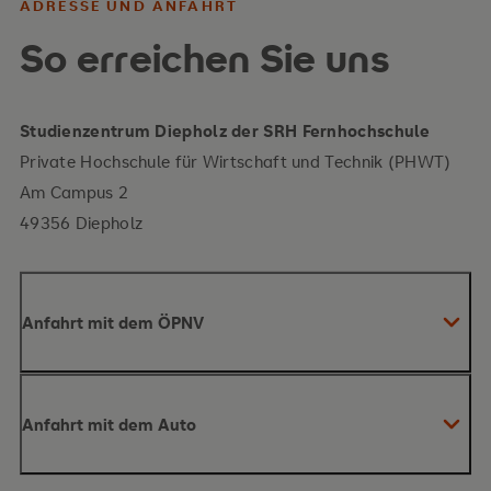
ADRESSE UND ANFAHRT
So erreichen Sie uns
Studienzentrum Diepholz der SRH Fernhochschule
Private Hochschule für Wirtschaft und Technik (PHWT)
Am Campus 2
49356 Diepholz
Anfahrt mit dem ÖPNV
Bahnhof Diepholz
Anfahrt mit dem Auto
Kreisverkehr
Aus dem Norden
(Bremen) kommend: Fahren Sie