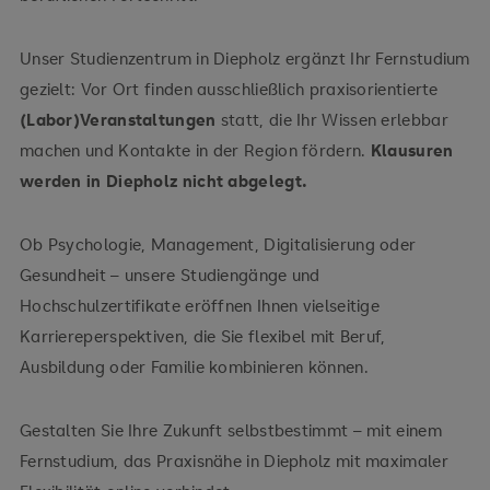
Studienzentrum Diepholz der SRH Fernhochschule
Hinweisschildern zur PHWT.
Unser Studienzentrum in Diepholz ergänzt Ihr Fernstudium
gezielt: Vor Ort finden ausschließlich praxisorientierte
Stadt- und
(Labor)Veranstaltungen
statt, die Ihr Wissen erlebbar
Regionalbusse
machen und Kontakte in der Region fördern.
Klausuren
Lange Straße /
werden in Diepholz nicht abgelegt.
Kohlhöfen / Ostpreußenstraße
Ob Psychologie, Management, Digitalisierung oder
Gesundheit – unsere Studiengänge und
Hochschulzertifikate eröffnen Ihnen vielseitige
Karriereperspektiven, die Sie flexibel mit Beruf,
Ausbildung oder Familie kombinieren können.
Gestalten Sie Ihre Zukunft selbstbestimmt – mit einem
Fernstudium, das Praxisnähe in Diepholz mit maximaler