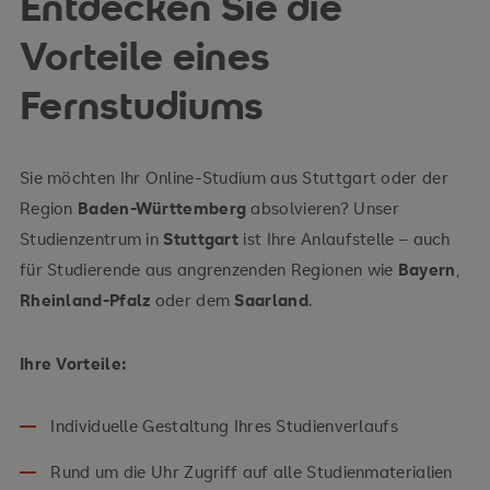
Entdecken Sie die
Vorteile eines
Zur Themenwelt Psychologie
Zur Themenwelt Soziales
Fernstudiums
Zur Themenwelt Technologie
Sie möchten Ihr Online-Studium aus Stuttgart oder der
Region
Baden-Württemberg
absolvieren? Unser
Zur Themenwelt Wirtschaft
Studienzentrum in
Stuttgart
ist Ihre Anlaufstelle – auch
für Studierende aus angrenzenden Regionen wie
Bayern
,
Rheinland-Pfalz
oder dem
Saarland
.
Ihre Vorteile:
Individuelle Gestaltung Ihres Studienverlaufs
Rund um die Uhr Zugriff auf alle Studienmaterialien