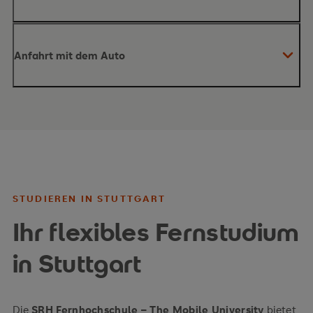
Anfahrt mit dem Auto
Stuttgarter Hauptbahnhof
U5
U6
Aus dem Norden kommend:
STUDIEREN IN STUTTGART
Haltestelle
Ihr flexibles Fernstudium
„Stadtbibliothek“
in Stuttgart
Aus dem Osten kommend:
Die
SRH Fernhochschule – The Mobile University
bietet